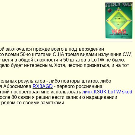
ой
заключался прежде всего в подтверждении
 со всеми 50-ю штатами США тремя видами излучения
CW,
а у меня в общей сложности и 50 штатов в
LoTW
не было.
ело будет интересным. Хотя, честно признаться, и на тот
льных результатов - либо повторы штатов, либо
ия Абросимова
RX3AGD
- первого россиянина
итрий посоветовал мне использовать
линк K3UK LoTW sked
осле 80 связи я решил вести записи о наращивании
л рядом со своими заметками.