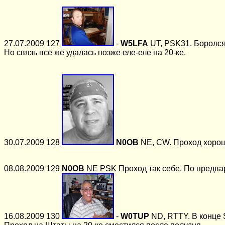
27.07.2009 127
-
W5LFA
UT, PSK31. Боролся 
Но связь все же удалась позже еле-еле на 20-ке.
30.07.2009 128
N0OB
NE, CW. Проход хорош
08.08.2009 129
N0OB
NE PSK Проход так себе. По предвар
16.08.2009 130
-
W0TUP
ND, RTTY. В конц