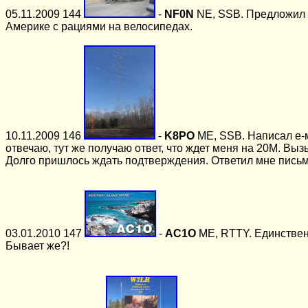
05.11.2009 144
-
NF0N
NE, SSB. Предложил я 
Америке с рациями на велосипедах.
10.11.2009 146
-
K8PO
ME, SSB. Написал е-м
отвечаю, тут же получаю ответ, что ждет меня на 20М. Выз
Долго пришлось ждать подтверждения. Ответил мне письмо
03.01.2010 147
-
AC1O
ME, RTTY. Единственн
Бывает же?!