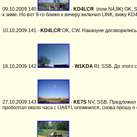
09.10.2009 140
-
KD4LCR
(now N4JIK)
OK, S
к зиме. Но вот 9-го ближе к вечеру включил LINK, вижу K
10.10.2009 141 -
KD4LCR
OK, CW. Накануне договорились 
16.10.2009 142
-
W1KDA
RI, SSB. До этого
27.10.2009 143
-
KE7S
NV, SSB. Предложил я
проболтал около часа с UA6YI, опомнился, снова прошу о с