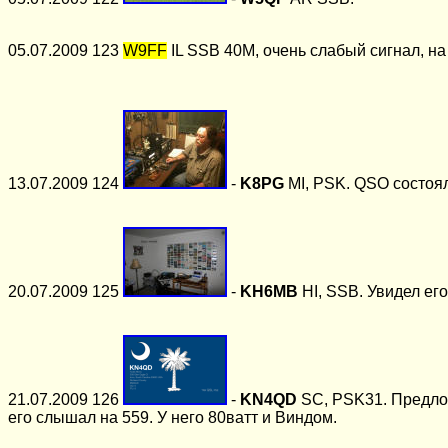
05.07.2009 123
W9FF
IL SSB 40М, очень слабый сигнал, на
13.07.2009 124
-
K8PG
MI, PSK.
QSO
состоя
20.07.2009 125
-
KH6MB
HI, SSB. Увидел его
21.07.2009 126
-
KN4QD
SC, PSK31. Предложи
его слышал на 559. У него 80ватт и Виндом.