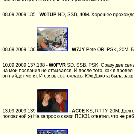
08.09.2009 135 -
W0TUP
ND, SSB, 40М. Хорошее прохожден
08.09.2009 136
- W7JY
Pete
OR, PSK, 20М. Б
10.09.2009 137.138 -
W0FVR
SD, SSB, PSK. Сразу две свя
на мои послания не отзывался. И после того, как я прове
он найдет меня. И связь состоялась. Юж.Дакота была закр
13.09.2009 139
-
AC0E
KS, RTTY, 20М. Долго
половиной ;-) На запрос о связи ПСК31 ответил, что не раб