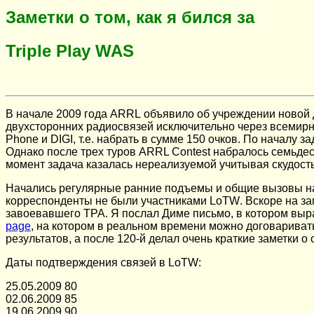
Заметки о том, как я бился за
Triple Play WAS
В начале 2009 года
ARRL
объявило об учреждении новой
двухсторонних радиосвязей исключительно через всеми
Phone
и
DIGI
, т.е. набрать в сумме 150 очков. По началу 
Однако после трех туров
ARRL Contest
набралось семьдеся
момент задача казалась нереализуемой учитывая скудост
Начались регулярные ранние подъемы и общие вызовы на 
корреспонденты не были участниками
LoTW
. Вскоре на з
завоевавшего
TPA
. Я послал Диме письмо, в котором вы
page
, на котором в реальном времени можно договариват
результатов, а после 120-й делал очень краткие заметки 
Даты подтверждения связей в
LoTW:
25.05.2009 80
02.06.2009 85
19.06.2009 90