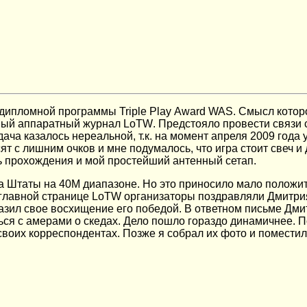
 дипломной программы
Triple Play
Award WAS
. Смысл котор
рный аппаратный журнал
LoTW
. Предстояло провести связи
задача казалось нереальной, т.к. на момент апреля 2009 год
т с лишним очков и мне подумалось, что игра стоит свеч и д
ь прохождения и мой простейший антенный сетап.
Штаты на 40М диапазоне. Но это приносило мало положите
аглавной странице
LoTW
организаторы поздравляли Дмитр
разил свое восхищение его победой. В ответном письме Дм
ься с амерами о скедах. Дело пошло гораздо динамичнее. П
о своих корреспондентах. Позже я собрал их фото и помести