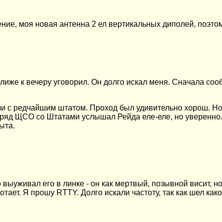
ие, моя новая антенна 2 ел вертикальных диполей, поэтом
лиже к вечеру уговорил. Он долго искал меня. Сначала сообщ
зи с редчайшим штатом. Проход был удивительно хорош. Но
л ряд ЩСО со Штатами услышал Рейда еле-еле, но уверенно. 
ыта.
 выуживал его в линке - он как мертвый, позывной висит, но
отает. Я прошу RTTY. Долго искали частоту, так
как шел како