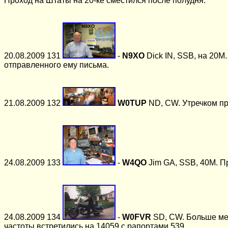
Проход на Штаты на 20-ке сместился после полудня.
20.08.2009 131
-
N9XO
Dick IN, SSB, на 20М
отправленного ему письма.
21.08.2009 132
W0TUP
ND, CW. Утречком пр
24.08.2009 133
-
W4QO
Jim GA, SSB, 40М. П
24.08.2009 134
-
W0FVR
SD, CW. Больше мес
частоты встретились на 14059 с рапортами 539.