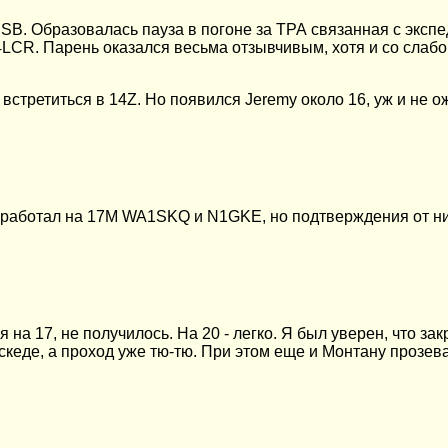
SB. Образовалась пауза в погоне за ТРА связанная с эксп
D4LCR. Парень оказался весьма отзывчивым, хотя и со слабо
встретиться в 14Z. Но появился Jeremy около 16, уж и не 
 сработал на 17М WA1SKQ и N1GKE, но подтверждения от них
 на 17, не получилось. На 20 - легко. Я был уверен, что з
кеде, а проход уже тю-тю. При этом еще и Монтану прозевал