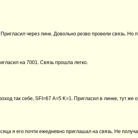
. Пригласил через линк. Довольно резво провели связь. Н
игласил на 7001. Связь прошла легко.
роход так себе,
SFI=
67
A=
5
K=
1. Пригласил
в линке, тут же
яца я его почти ежедневно приглашал на связь. Не получа